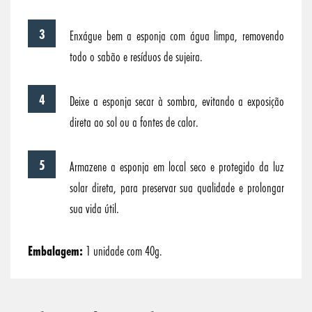
Enxágue bem a esponja com água limpa, removendo
todo o sabão e resíduos de sujeira.
Deixe a esponja secar à sombra, evitando a exposição
direta ao sol ou a fontes de calor.
Armazene a esponja em local seco e protegido da luz
solar direta, para preservar sua qualidade e prolongar
sua vida útil.
Embalagem:
1 unidade com 40g.