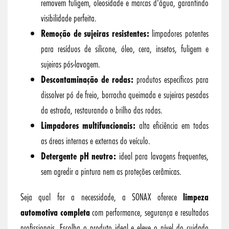
removem fuligem, oleosidade e marcas d'água, garantindo
visibilidade perfeita.
Remoção de sujeiras resistentes:
limpadores potentes
para resíduos de silicone, óleo, cera, insetos, fuligem e
sujeiras pós-lavagem.
Descontaminação de rodas:
produtos específicos para
dissolver pó de freio, borracha queimada e sujeiras pesadas
da estrada, restaurando o brilho das rodas.
Limpadores multifuncionais:
alta eficiência em todas
as áreas internas e externas do veículo.
Detergente pH neutro:
ideal para lavagens frequentes,
sem agredir a pintura nem as proteções cerâmicas.
Seja qual for a necessidade, a SONAX oferece
limpeza
automotiva completa
com performance, segurança e resultados
profissionais. Escolha o produto ideal e eleve o nível do cuidado